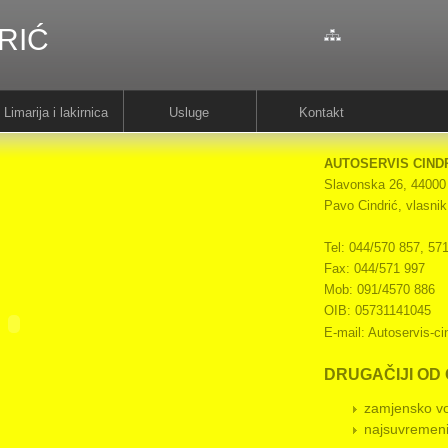
RIĆ
Limarija i lakirnica
Usluge
Kontakt
AUTOSERVIS CIND
Slavonska 26, 44000
Pavo Cindrić, vlasnik
Tel: 044/570 857, 57
Fax: 044/571 997
Mob: 091/4570 886
OIB: 05731141045
E-mail: Autoservis-c
DRUGAČIJI OD 
zamjensko vo
najsuvremen