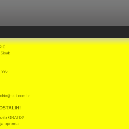
RIĆ
 Sisak
1 996
indric@sk.t-com.hr
OSTALIH!
zilo GRATIS!
ija oprema